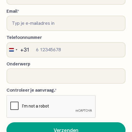
Email
*
Telefoonnummer
+31
Netherlands
+31
Onderwerp
Controleer je aanvraag.
*
Verzenden