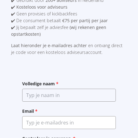
✔️ Gebruikt door
200+ adviseurs
in Nederland
✔️
Kosteloos voor adviseurs
✔️ Geen provisies of kickbackfees
✔️ De consument betaalt
€75 per partij per jaar
✔️
Jij bepaalt zelf je adviesfee
(wij rekenen geen
opstartkosten)
Laat hieronder je e-mailadres achter
en ontvang direct
je code voor een kosteloos adviseursaccount.
Volledige naam
*
Email
*