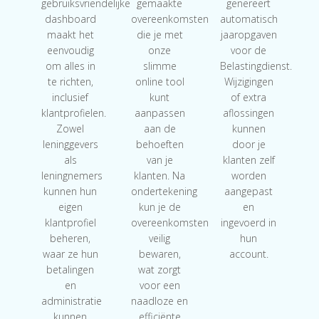
gebruiksvriendelijke
gemaakte
genereert
dashboard
overeenkomsten
automatisch
maakt het
die je met
jaaropgaven
eenvoudig
onze
voor de
om alles in
slimme
Belastingdienst.
te richten,
online tool
Wijzigingen
inclusief
kunt
of extra
klantprofielen.
aanpassen
aflossingen
Zowel
aan de
kunnen
leninggevers
behoeften
door je
als
van je
klanten zelf
leningnemers
klanten. Na
worden
kunnen hun
ondertekening
aangepast
eigen
kun je de
en
klantprofiel
overeenkomsten
ingevoerd in
beheren,
veilig
hun
waar ze hun
bewaren,
account.
betalingen
wat zorgt
en
voor een
administratie
naadloze en
kunnen
efficiënte