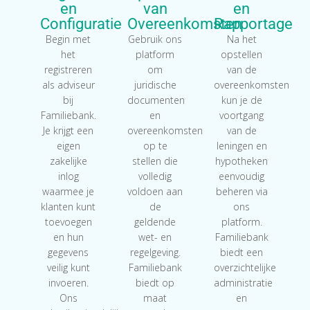
en
van
en
Configuratie
Overeenkomsten
Rapportage
Begin met
Gebruik ons
Na het
het
platform
opstellen
registreren
om
van de
als adviseur
juridische
overeenkomsten
bij
documenten
kun je de
Familiebank.
en
voortgang
Je krijgt een
overeenkomsten
van de
eigen
op te
leningen en
zakelijke
stellen die
hypotheken
inlog
volledig
eenvoudig
waarmee je
voldoen aan
beheren via
klanten kunt
de
ons
toevoegen
geldende
platform.
en hun
wet- en
Familiebank
gegevens
regelgeving.
biedt een
veilig kunt
Familiebank
overzichtelijke
invoeren.
biedt op
administratie
Ons
maat
en