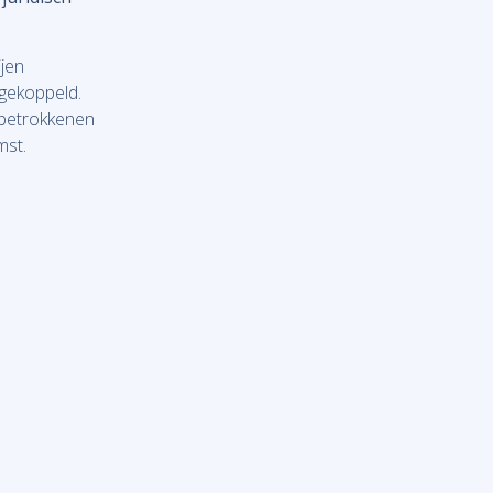
jen
gekoppeld.
e betrokkenen
mst.