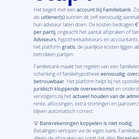
Het begint met een
account bij Familiebank
. Z
als
uitlener(s)
kunnen dit zelf eenvoudig aanmak
hun adviseur laten doen. De kosten bedragen
€
per partij
, ongeacht het aantal afspraken of fam
Adviseurs
, hypotheekadviseurs en accountants
het platform
gratis
; de jaarlijkse kosten liggen alt
betrokken partijen.
Familiebank maakt het regelen van een familielen
schenking of familiehypotheek
eenvoudig
,
overz
betrouwbaar
. Het platform helpt bij het opstel
juridisch kloppende overeenkomst
en onders
vervolgens bij het
actueel houden van de admin
rente, aflossingen, extra stortingen en jaaroverz
blijven automatisch correct.
💡
Bankrekeningen koppelen is niet nodig.
Betalingen verlopen via de eigen bank; Familieb
alleen de afspraken en zorgt dat alles
fiscaal en