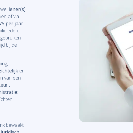
owel
lener(s)
en of via
75 per jaar
ilieleden.
 gebruiken
ijd bij de
ing,
ichtelijk
en
len van een
teunt
istratie
:
ichten
ank bewaakt
 juridisch