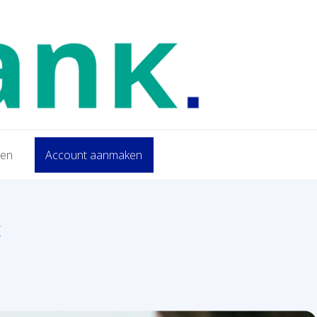
gen
Account aanmaken
K