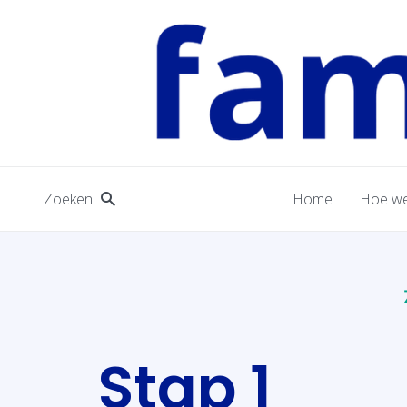
Zoeken
Home
Hoe we
Stap 1