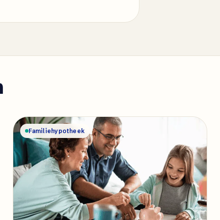
n
Familiehypotheek