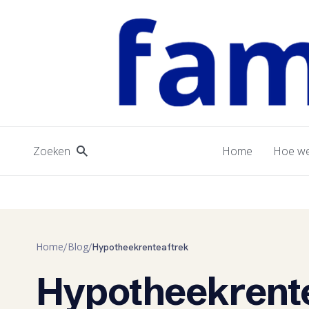
Zoeken
Home
Hoe we
Home
Blog
/
/
Hypotheekrenteaftrek
Hypotheekrent