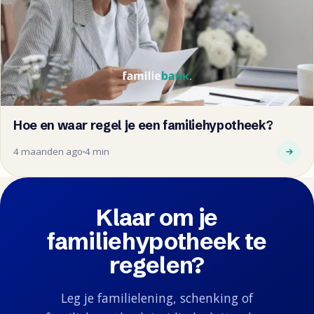
Hoe en waar regel je een familiehypotheek?
4 maanden ago
4 min
Klaar om je
familiehypotheek te
regelen?
Leg je familielening, schenking of