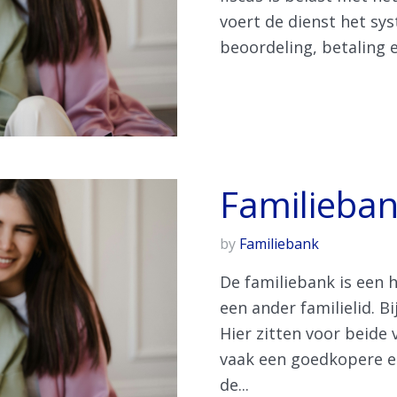
voert de dienst het sy
beoordeling, betaling 
Familieba
by
Familiebank
De familiebank is een 
een ander familielid. B
Hier zitten voor beide
vaak een goedkopere en
de...