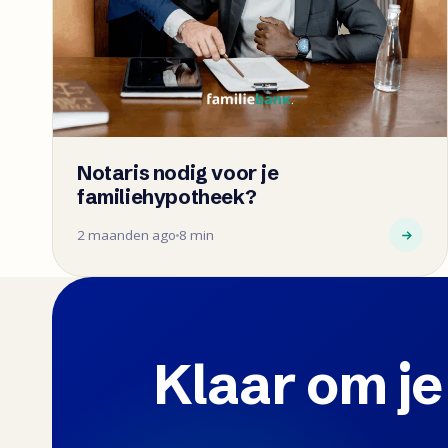
Notaris nodig voor je
familiehypotheek?
2 maanden ago
8 min
Klaar om je