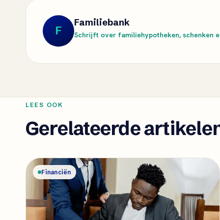
Familiebank
F
Schrijft over familiehypotheken, schenken en
LEES OOK
Gerelateerde artikele
Financiën