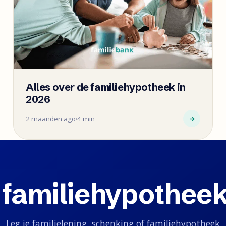
Alles over de familiehypotheek in
2026
2 maanden ago
4 min
 familiehypotheek
Leg je familielening, schenking of familiehypotheek