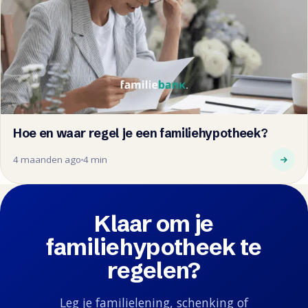
Hoe en waar regel je een familiehypotheek?
4 maanden ago
4 min
Klaar om je
familiehypotheek te
regelen?
Leg je familielening, schenking of