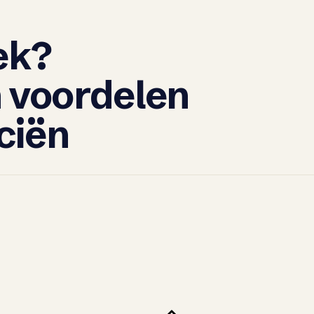
ek?
 voordelen
ciën