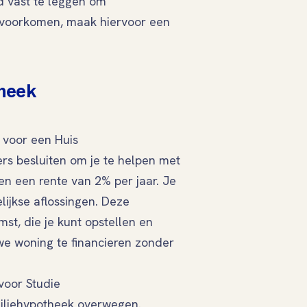
ed vast te leggen om
 voorkomen, maak hiervoor een
theek
 voor een Huis
ders besluiten om je te helpen met
en een rente van 2% per jaar. Je
ijkse aflossingen. Deze
t, die je kunt opstellen en
uwe woning te financieren zonder
voor Studie
amiliehypotheek overwegen.