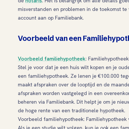
de
notaris
. Het is belangrijk om alle details go
misverstanden en problemen in de toekomst te
account aan op Familiebank.
Voorbeeld van een Familiehypo
Voorbeeld familiehypotheek
: Familiehypotheek
Stel je voor dat je een huis wilt kopen en je ou
een familiehypotheek. Ze lenen je €100.000 teg
maakt afspraken over de looptijd en de maandel
afspraken worden vastgelegd in een overeenkoms
beheren via Familiebank. Dit helpt je om je nie
de hoge rente van een traditionele hypotheek.
Voorbeeld familiehypotheek: Familiehypotheek 
Als je een studie wilt volgen, kun je ook een f