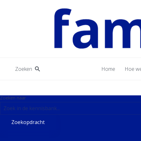
Zoeken
Home
Hoe we
Zoeken naar
Zoekopdracht